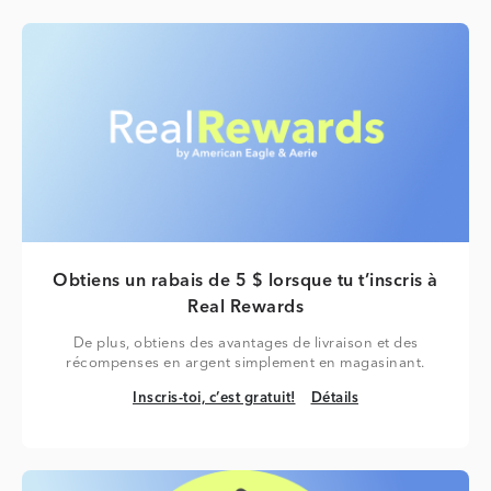
Obtiens un rabais de 5 $ lorsque tu t’inscris à
Real Rewards
De plus, obtiens des avantages de livraison et des
récompenses en argent simplement en magasinant.
Inscris-toi, c’est gratuit!
Détails
Inscris-toi, c’est gratuit!
Détails