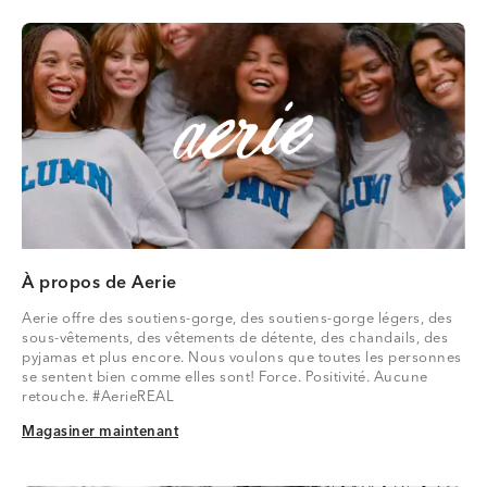
À propos de Aerie
Aerie offre des soutiens-gorge, des soutiens-gorge légers, des
sous-vêtements, des vêtements de détente, des chandails, des
pyjamas et plus encore. Nous voulons que toutes les personnes
se sentent bien comme elles sont! Force. Positivité. Aucune
retouche. #AerieREAL
Magasiner maintenant
Magasiner maintenant