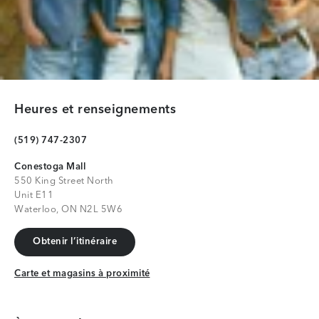
Heures et renseignements
(519) 747-2307
Conestoga Mall
550 King Street North
Unit E11
Waterloo, ON N2L 5W6
Obtenir l’itinéraire
Obtenir l’itinéraire
Carte et magasins à proximité
Carte et magasins à proximité