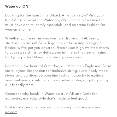
Waterloo, ON
Looking for the latest in laid-back American style? Visit your
local Aerie store at the Waterloo, ON located in location for
must-have denim, comfy essentials, and on-trend fashion for
women and men.
Whether you're refreshing your wardrobe with AE jeans,
stocking up on soft Aerie leggings, or browsing real-good
basics, we’ve got you covered. From super high-waisted shorts
to cozy sweatshirts, bralettes, and intimates that feel amazing,
find your perfect fit and favorite styles in store.
Located in the heart of Waterloo, our American Eagle and Aerie
store is your destination for inclusive sizing, sustainably made
styles, and confidence-boosting fashion. Stop by to explore
seasonal new arrivals, pick up an online order, or get styled by
our friendly team.
Come see why locals in Waterloo trust AE and Aerie for
authentic, everyday style that’s made to feel good.
Visit us at
storelocations.ae.com
or shop online anytime at
ae.com
.