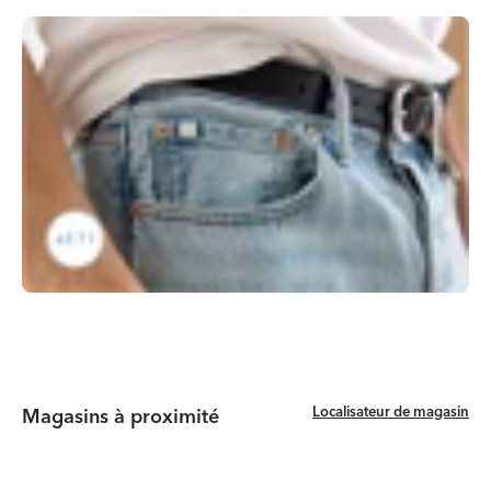
Localisateur de magasin
Localisateur de magasin
Magasins à proximité