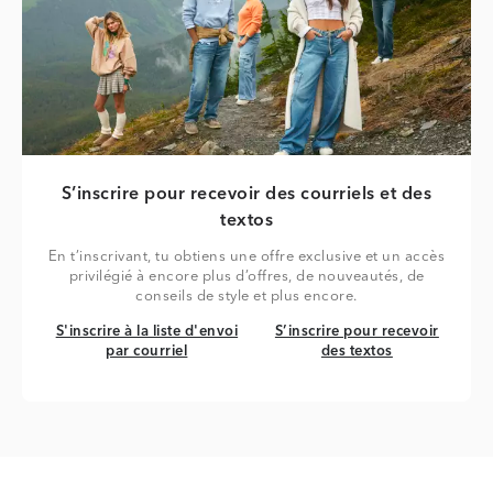
S’inscrire pour recevoir des courriels et des
textos
En t’inscrivant, tu obtiens une offre exclusive et un accès
privilégié à encore plus d’offres, de nouveautés, de
conseils de style et plus encore.
S'inscrire à la liste d'envoi par courriel
S’inscrire pour recevoir des tex
S'inscrire à la liste d'envoi
S’inscrire pour recevoir
par courriel
des textos