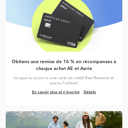
Obtiens une remise de 16 % en récompenses à
chaque achat AE et Aerie
lorsque tu souscris une carte de crédit Real Rewards et
que tu l’utilises!
En savoir plus et s’inscrire
Détails
En savoir plus et s’inscrire
Détails