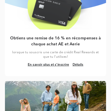
Obtiens une remise de 16 % en récompenses à
chaque achat AE et Aerie
lorsque tu souscris une carte de crédit Real Rewards et
que tu l’utilises!
En savoir plus et s’inscrire
Détails
En savoir plus et s’inscrire
Détails