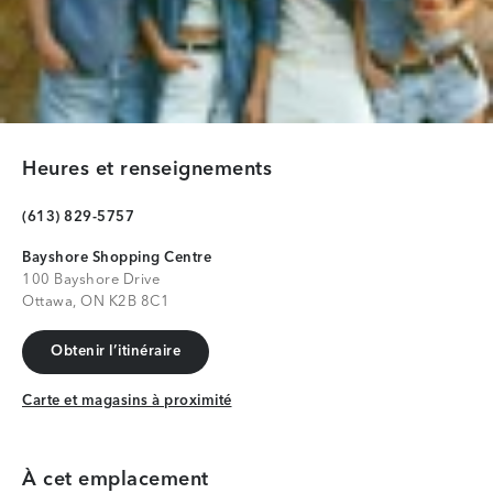
Heures et renseignements
(613) 829-5757
Bayshore Shopping Centre
100 Bayshore Drive
Ottawa, ON K2B 8C1
Obtenir l’itinéraire
Obtenir l’itinéraire
Carte et magasins à proximité
Carte et magasins à proximité
À cet emplacement