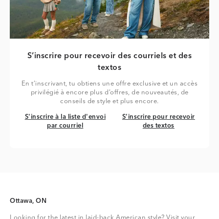
S’inscrire pour recevoir des courriels et des
textos
En t’inscrivant, tu obtiens une offre exclusive et un accès
privilégié à encore plus d’offres, de nouveautés, de
conseils de style et plus encore.
S'inscrire à la liste d'envoi par courriel
S’inscrire pour recevoir des tex
S'inscrire à la liste d'envoi
S’inscrire pour recevoir
par courriel
des textos
Ottawa, ON
Looking for the latest in laid-back American style? Visit your