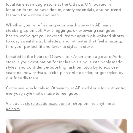
local American Eagle store at the Ottawa, ON located in
location for must-have denim, comfy essentials, and on-trend
fashion for women and men.
Whether you're refreshing your wardrobe with AE jeans,
stocking up on soft Aerie leggings, or browsing real-good
basics, we’ve got you covered. From super high-waisted shorts
to cozy sweatshirts, bralettes, and intimates that feel amazing,
find your perfect fit and favorite styles in store.
Located in the heart of Ottawa, our American Eagle and Aerie
store is your destination for inclusive sizing, sustainably made
styles, and confidence-boosting fashion. Stop by to explore
seasonal new arrivals, pick up an online order, or get styled by
our friendly team.
Come see why locals in Ottawa trust AE and Aerie for authentic,
everyday style that’s made to feel good.
Visit us at
storelocations.ae.com
or shop online anytime at
ae.com
.