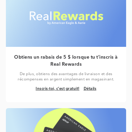
Obtiens un rabais de 5 $ lorsque tu t’inscris à
Real Rewards
De plus, obtiens des avantages de livraison et des
récompenses en argent simplement en magasinant.
Inscris-toi, c’est gratuit!
Détails
Inscris-toi, c’est gratuit!
Détails