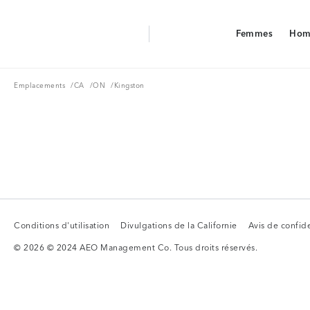
Aerie Logo
Femmes
Hom
American Eagle Logo
Femmes
Hom
Emplacements
CA
ON
Emplacements
/
CA
/
ON
/
Kingston
Conditions d'utilisation
Divulgations de la Californie
Avis de confide
Conditions d'utilisation
Divulgations de la Californie
Avis de confide
© 2026 © 2024 AEO Management Co. Tous droits réservés.