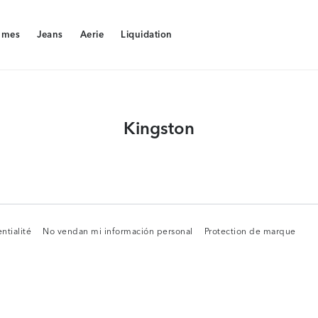
mes
Jeans
Aerie
Liquidation
mes
Jeans
Aerie
Liquidation
Kingston
ntialité
No vendan mi información personal
Protection de marque
ntialité
No vendan mi información personal
Protection de marque