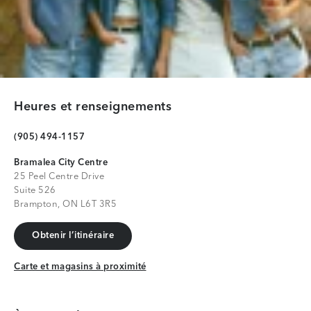
Heures et renseignements
(905) 494-1157
Bramalea City Centre
25 Peel Centre Drive
Suite 526
Brampton, ON L6T 3R5
Obtenir l’itinéraire
Obtenir l’itinéraire
Carte et magasins à proximité
Carte et magasins à proximité