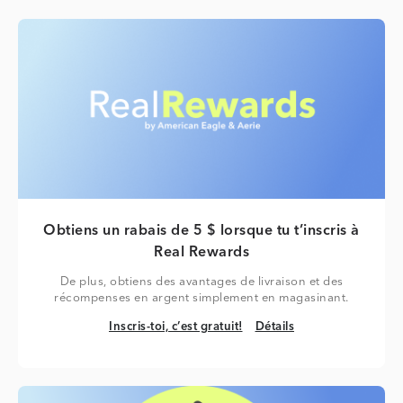
Obtiens un rabais de 5 $ lorsque tu t’inscris à
Real Rewards
De plus, obtiens des avantages de livraison et des
récompenses en argent simplement en magasinant.
Inscris-toi, c’est gratuit!
Détails
Inscris-toi, c’est gratuit!
Détails