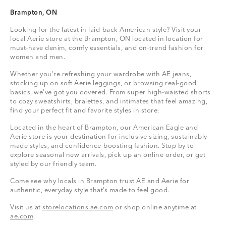
Brampton, ON
Looking for the latest in laid-back American style? Visit your
local Aerie store at the Brampton, ON located in location for
must-have denim, comfy essentials, and on-trend fashion for
women and men.
Whether you're refreshing your wardrobe with AE jeans,
stocking up on soft Aerie leggings, or browsing real-good
basics, we’ve got you covered. From super high-waisted shorts
to cozy sweatshirts, bralettes, and intimates that feel amazing,
find your perfect fit and favorite styles in store.
Located in the heart of Brampton, our American Eagle and
Aerie store is your destination for inclusive sizing, sustainably
made styles, and confidence-boosting fashion. Stop by to
explore seasonal new arrivals, pick up an online order, or get
styled by our friendly team.
Come see why locals in Brampton trust AE and Aerie for
authentic, everyday style that’s made to feel good.
Visit us at
storelocations.ae.com
or shop online anytime at
ae.com
.