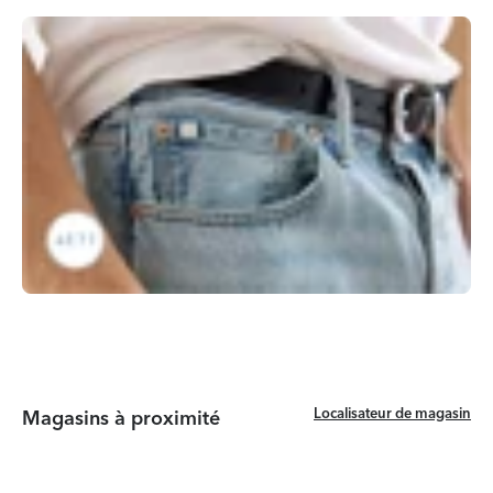
Localisateur de magasin
Localisateur de magasin
Magasins à proximité