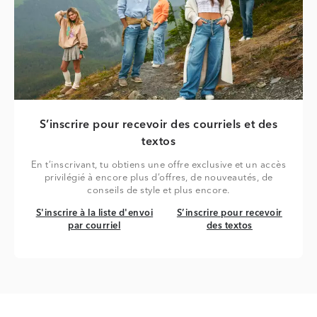
S’inscrire pour recevoir des courriels et des
textos
En t’inscrivant, tu obtiens une offre exclusive et un accès
privilégié à encore plus d’offres, de nouveautés, de
conseils de style et plus encore.
S'inscrire à la liste d'envoi par courriel
S’inscrire pour recevoir des tex
S'inscrire à la liste d'envoi
S’inscrire pour recevoir
par courriel
des textos