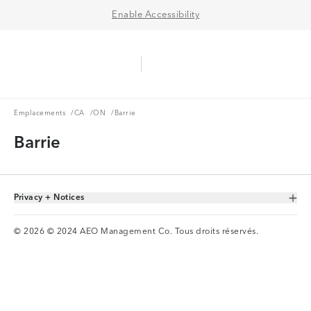
Enable Accessibility
Aerie Logo
American Eagle Logo
Ope
Emplacements
CA
ON
Emplacements
/
CA
/
ON
/
Barrie
Barrie
Privacy + Notices
Toggle Accordion
© 2026 © 2024 AEO Management Co. Tous droits réservés.