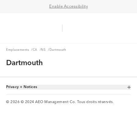
Enable Accessibility
Aerie Logo
American Eagle Logo
Ope
Emplacements
CA
NS
Emplacements
/
CA
/
NS
/
Dartmouth
Dartmouth
Privacy + Notices
Toggle Accordion
© 2026 © 2024 AEO Management Co. Tous droits réservés.