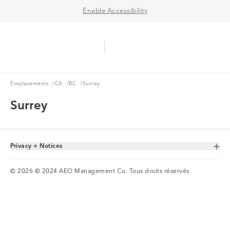
Enable Accessibility
Aerie Logo
American Eagle Logo
Ope
Emplacements
CA
BC
Emplacements
/
CA
/
BC
/
Surrey
Surrey
Privacy + Notices
Toggle Accordion
© 2026 © 2024 AEO Management Co. Tous droits réservés.