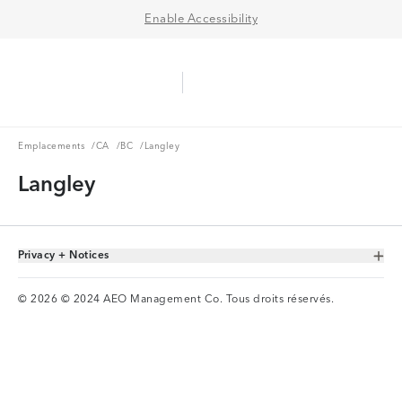
Enable Accessibility
Aerie Logo
American Eagle Logo
Ope
Emplacements
CA
BC
Emplacements
/
CA
/
BC
/
Langley
Langley
Privacy + Notices
Toggle Accordion
© 2026 © 2024 AEO Management Co. Tous droits réservés.