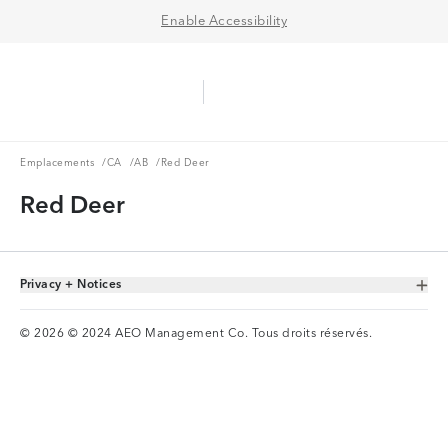
Enable Accessibility
Aerie Logo
American Eagle Logo
Ope
Emplacements
CA
AB
Emplacements
/
CA
/
AB
/
Red Deer
Red Deer
Privacy + Notices
Toggle Accordion
© 2026 © 2024 AEO Management Co. Tous droits réservés.