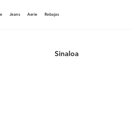
e
Jeans
Aerie
Rebajas
e
Jeans
Aerie
Rebajas
Sinaloa