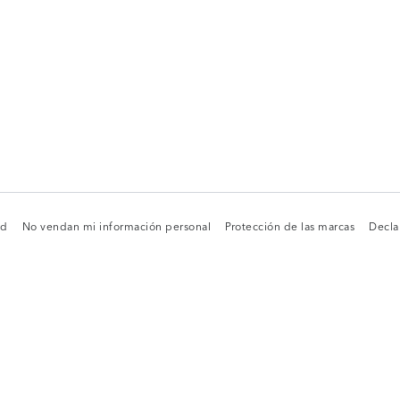
ad
No vendan mi información personal
Protección de las marcas
Decla
ad
No vendan mi información personal
Protección de las marcas
Decla