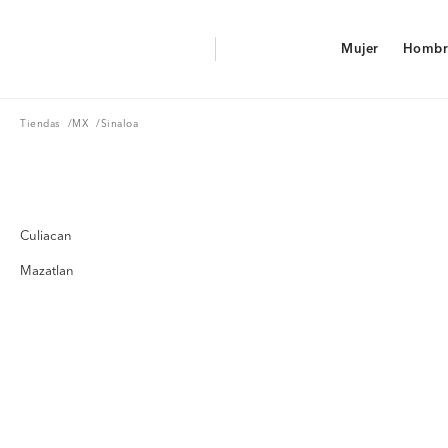
Aerie Logo
Mujer
Hombr
American Eagle Logo
Mujer
Hombr
Tiendas
MX
Tiendas
/
MX
/
Sinaloa
Culiacan
Mazatlan