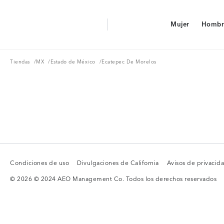
Aerie Logo
Mujer
Hombr
American Eagle Logo
Mujer
Hombr
Tiendas
MX
Estado de México
Tiendas
/
MX
/
Estado de México
/
Ecatepec De Morelos
Condiciones de uso
Divulgaciones de California
Avisos de privacid
Condiciones de uso
Divulgaciones de California
Avisos de privacid
© 2026 © 2024 AEO Management Co. Todos los derechos reservados