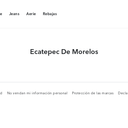
e
Jeans
Aerie
Rebajas
e
Jeans
Aerie
Rebajas
Ecatepec De Morelos
ad
No vendan mi información personal
Protección de las marcas
Decla
ad
No vendan mi información personal
Protección de las marcas
Decla