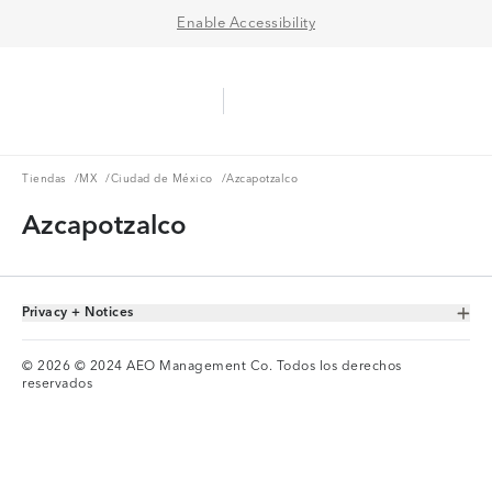
Enable Accessibility
Aerie Logo
American Eagle Logo
Ope
Tiendas
MX
Ciudad de México
Tiendas
/
MX
/
Ciudad de México
/
Azcapotzalco
Azcapotzalco
Privacy + Notices
Toggle Accordion
© 2026 © 2024 AEO Management Co. Todos los derechos
reservados